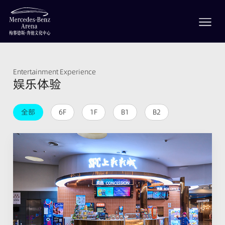
Entertainment Experience
娱乐体验
全部
6F
1F
B1
B2