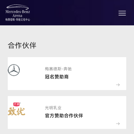
合作伙伴
梅赛德斯-奔驰
冠名赞助商
了解详情
光明乳业
官方赞助合作伙伴
了解详情