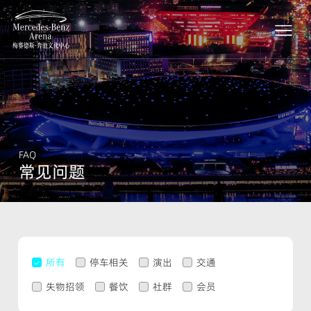
FAQ
常见问题
所有
停车相关
演出
交通
失物招领
餐饮
社群
会员