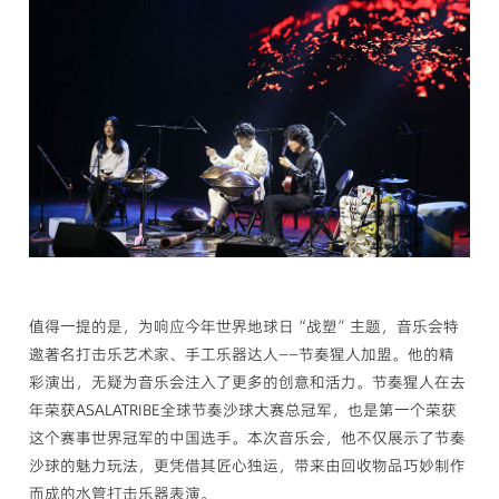
值得一提的是，为响应今年世界地球日“战塑”主题，音乐会特
邀著名打击乐艺术家、手工乐器达人——节奏猩人加盟。他的精
彩演出，无疑为音乐会注入了更多的创意和活力。节奏猩人在去
年荣获ASALATRIBE全球节奏沙球大赛总冠军，也是第一个荣获
这个赛事世界冠军的中国选手。本次音乐会，他不仅展示了节奏
沙球的魅力玩法，更凭借其匠心独运，带来由回收物品巧妙制作
而成的水管打击乐器表演。