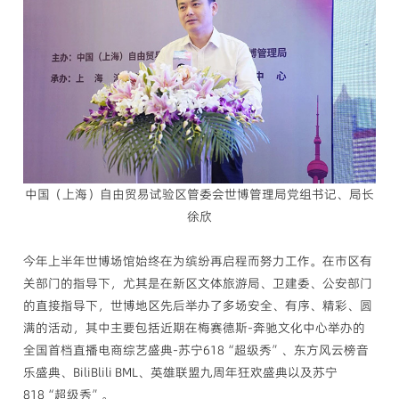
中国（上海）自由贸易试验区管委会世博管理局党组书记、局长
徐欣
今年上半年世博场馆始终在为缤纷再启程而努力工作。在市区有
关部门的指导下，尤其是在新区文体旅游局、卫建委、公安部门
的直接指导下，世博地区先后举办了多场安全、有序、精彩、圆
满的活动，其中主要包括近期在梅赛德斯-奔驰文化中心举办的
全国首档直播电商综艺盛典-苏宁618“超级秀”、东方风云榜音
乐盛典、BiliBlili BML、英雄联盟九周年狂欢盛典以及苏宁
818“超级秀”。