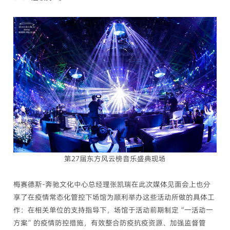
第27届东方风云榜音乐盛典现场
梅赛德斯-奔驰文化中心总经理张凯瑞在此次媒体见面会上也分
享了在疫情常态化管控下场馆为顺利举办这些活动所做的具体工
作：在相关单位的支持指导下，场馆于活动前期制定“一活动一
方案”的疫情防控措施，有效整合防疫抗疫资源、加强监督管