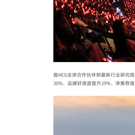
据AEG全球合作伙伴部最新行业研究
30%、品牌好感度提升29%、净推荐值