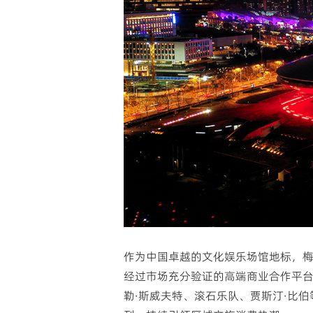
作为中国卓越的文化娱乐场馆地标，梅
经过市场充分验证的高端商业合作平台
勒·斯威夫特、滚石乐队、贾斯汀·比