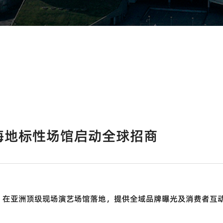
海地标性场馆启动全球招商
起，在亚洲顶级现场演艺场馆落地，
提供全域品牌曝光及消费者互