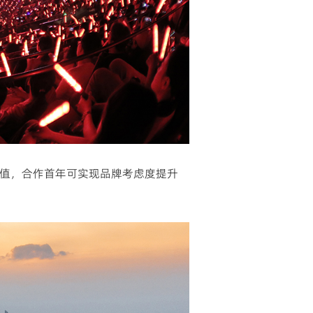
价值，合作首年可实现品牌考虑度提升