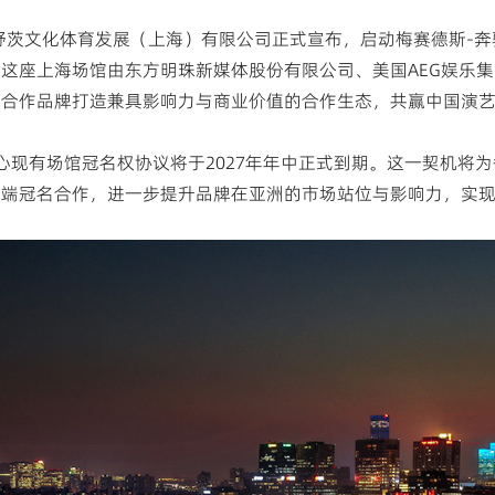
珠安舒茨文化体育发展（上海）有限公司正式宣布，启动梅赛德斯-奔驰
这座上海场馆由东方明珠新媒体股份有限公司、美国AEG娱乐集
为合作品牌打造兼具影响力与商业价值的合作生态，共赢中国演
中心现有场馆冠名权协议将于2027年年中正式到期。这一契机将
高端冠名合作，进一步提升品牌在亚洲的市场站位与影响力，实