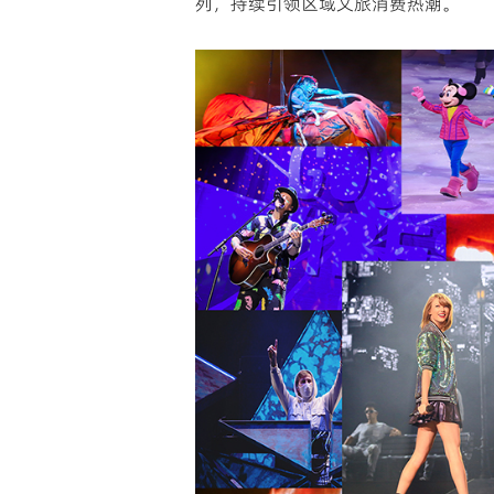
列，持续引领区域文旅消费热潮。