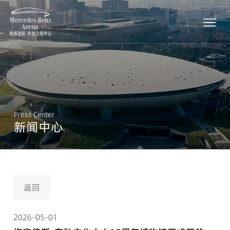
Press Center
新闻中心
返回
2026-05-01