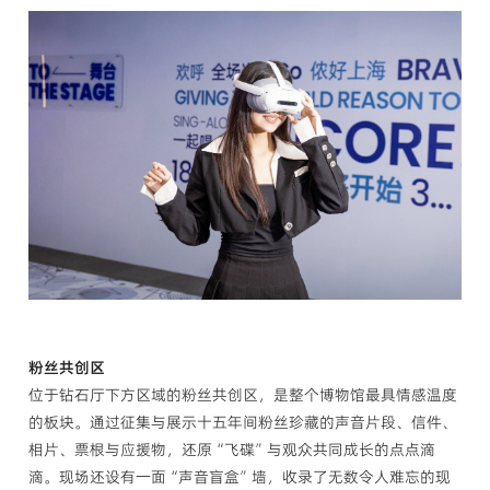
粉丝共创区
位于钻石厅下方区域的粉丝共创区，是整个博物馆最具情感温度
的板块。通过征集与展示十五年间粉丝珍藏的声音片段、信件、
相片、票根与应援物，还原“飞碟”与观众共同成长的点点滴
滴。现场还设有一面“声音盲盒”墙，收录了无数令人难忘的现