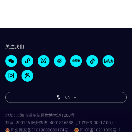
关注我们
CN
地址: 上海市浦东新区世博大道1200号
邮编: 200126 服务热线: 4001816688（工作日9:00-17:00）
沪公网安备31019002000174号
沪ICP备10211009号-1