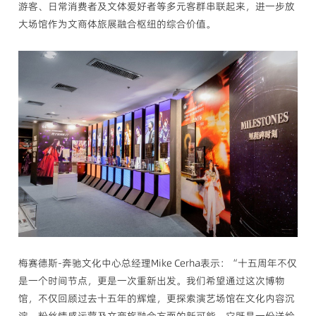
游客、日常消费者及文体爱好者等多元客群串联起来，进一步放
大场馆作为文商体旅展融合枢纽的综合价值。
梅赛德斯-奔驰文化中心总经理Mike Cerha表示：“十五周年不仅
是一个时间节点，更是一次重新出发。我们希望通过这次博物
馆，不仅回顾过去十五年的辉煌，更探索演艺场馆在文化内容沉