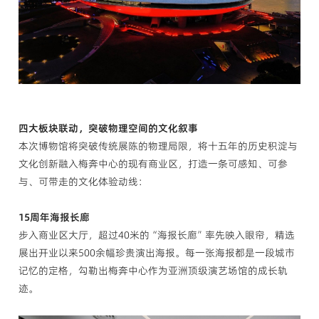
四大板块联动，突破物理空间的文化叙事
本次博物馆将突破传统展陈的物理局限，将十五年的历史积淀与
文化创新融入梅奔中心的现有商业区，打造一条可感知、可参
与、可带走的文化体验动线：
15
周年海报长廊
步入商业区大厅，超过40米的“海报长廊”率先映入眼帘，精选
展出开业以来500余幅珍贵演出海报。每一张海报都是一段城市
记忆的定格，勾勒出梅奔中心作为亚洲顶级演艺场馆的成长轨
迹。