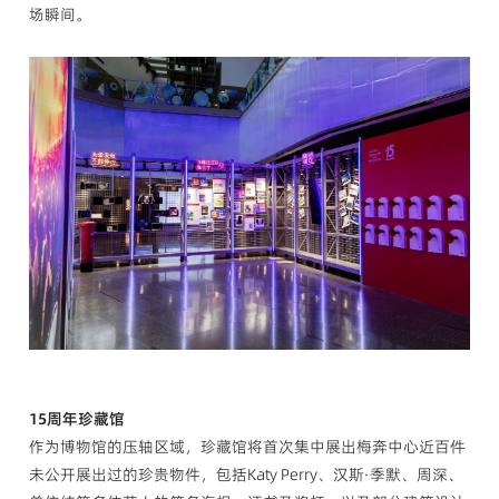
场瞬间。
15
周年珍藏馆
作为博物馆的压轴区域，珍藏馆将首次集中展出梅奔中心近百件
未公开展出过的珍贵物件，包括Katy Perry、汉斯·季默、周深、